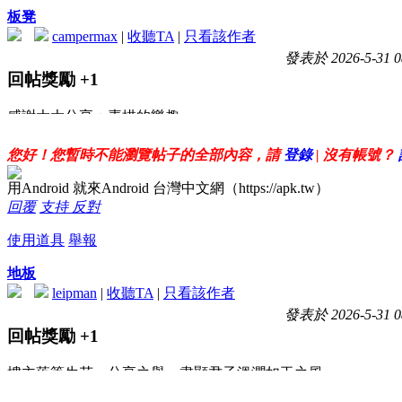
板凳
campermax
|
收聽TA
|
只看該作者
發表於 2026-5-31 0
回帖獎勵
+1
感謝大大分享：素描的樂趣
您好！您暫時不能瀏覽帖子的全部內容，請
登錄
| 沒有帳號？
用Android 就來Android 台灣中文網（https://apk.tw）
回覆
支持
反對
使用道具
舉報
地板
leipman
|
收聽TA
|
只看該作者
發表於 2026-5-31 0
回帖獎勵
+1
樓主落筆生花，分享之舉，盡顯君子溫潤如玉之風。