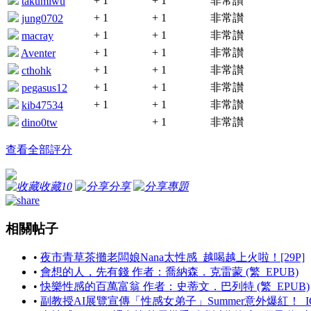
+ 1
+ 1
非常讃
takumiwu
+ 1
+ 1
非常讃
jung0702
+ 1
+ 1
非常讃
macray
+ 1
+ 1
非常讃
Aventer
+ 1
+ 1
非常讃
cthohk
+ 1
+ 1
非常讃
pegasus12
+ 1
+ 1
非常讃
kib47534
+ 1
非常讃
dino0tw
查看全部評分
收藏
10
分享
專題
相關帖子
•
夜市青草茶攤老闆娘Nana太性感_越喝越上火啦！[29P]
•
會想的人，先有錢 作者：喬納森．克雷蒙 (繁_EPUB)
•
快樂性感的百萬富翁 作者：史蒂文．巴列特 (繁_EPUB)
•
副教授AI展覽宣傳「性感女弟子」Summer意外爆紅！_IG