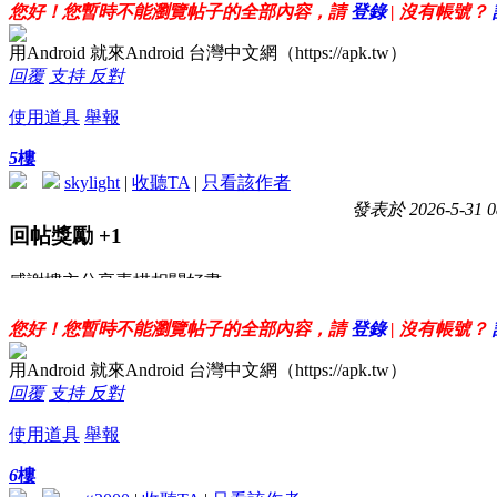
您好！您暫時不能瀏覽帖子的全部內容，請
登錄
| 沒有帳號？
用Android 就來Android 台灣中文網（https://apk.tw）
回覆
支持
反對
使用道具
舉報
5
樓
skylight
|
收聽TA
|
只看該作者
發表於 2026-5-31 0
回帖獎勵
+1
感謝樓主分享素描相關好書
您好！您暫時不能瀏覽帖子的全部內容，請
登錄
| 沒有帳號？
用Android 就來Android 台灣中文網（https://apk.tw）
回覆
支持
反對
使用道具
舉報
6
樓