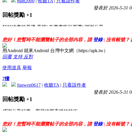
matt2000
|
收聽TA
|
只看該作者
發表於 2026-5-31 0
回帖獎勵
+1
打好繪畫的基礎-素描! 有專書指引更讚! 謝謝分享
您好！您暫時不能瀏覽帖子的全部內容，請
登錄
| 沒有帳號？
用Android 就來Android 台灣中文網（https://apk.tw）
回覆
支持
反對
使用道具
舉報
7
樓
funwen0617
|
收聽TA
|
只看該作者
發表於 2026-5-31 0
回帖獎勵
+1
感謝分享好書，學習繪圖素描的技術。
您好！您暫時不能瀏覽帖子的全部內容，請
登錄
| 沒有帳號？