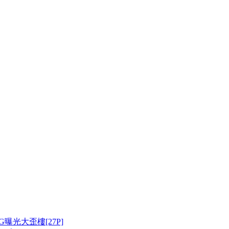
曝光大歪樓[27P]