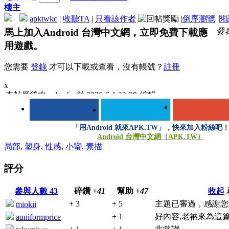
樓主
apktwkc
|
收聽TA
|
只看該作者
|
倒序瀏覽
|
閱
發表
馬上加入Android 台灣中文網，立即免費下載應
用遊戲。
您需要
登錄
才可以下載或查看，沒有帳號？
註冊
x
本帖最後由 apktwkc 於 2026-6-1 23:28 編輯
「用Android 就來APK.TW」，快來加入粉絲吧
Android 台灣中文網（APK.TW）
局部
,
塑身
,
性感
,
小蠻
,
素描
評分
登錄/註冊後可看大圖
參與人數
43
碎鑽
+41
幫助
+47
收起
+ 3
+ 5
主題已審過，感謝您
miokii
+ 1
好內容,老衲來為這篇
auniformprice