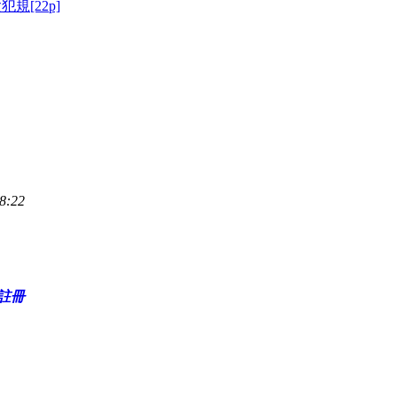
規[22p]
8:22
註冊