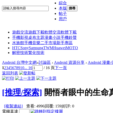
綜合
本版
搜尋
帖子
用戶
遊戲交流
遊戲下載
軟體交流
軟體下載
手機影視
桌布主題
漫畫小說
手機鈴聲
水族館
手機音樂
二手市場
新手專區
HTC
Sony
Samsung
TWM
Huawei
MOTO
解密技術
繁化技術
Android 台灣中文網
»
討論區
›
Android 資源分享
›
Android 漫
1
2
3
4
5
6
7
8
9
10
... 16
/ 16 頁
下一頁
返回列表
[推理/探索]
開悟者眼中的生命真相
[複製連結]
查看:
4996
|
回覆:
159
|
好評:
0
電梯直達