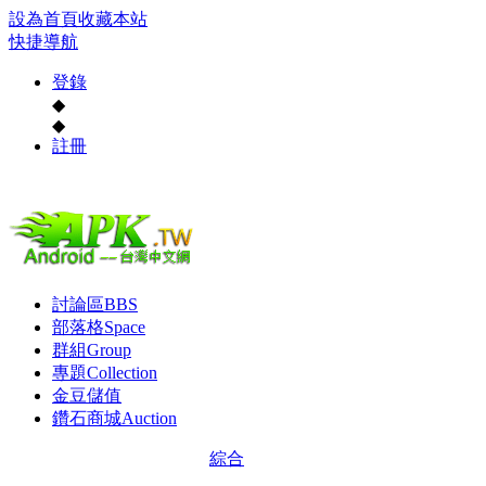
設為首頁
收藏本站
快捷導航
登錄
◆
◆
註冊
討論區
BBS
部落格
Space
群組
Group
專題
Collection
金豆儲值
鑽石商城
Auction
綜合