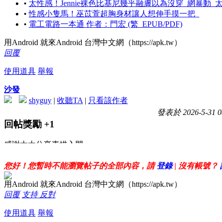
•
太性感！Jennie裸色比基尼幾乎融膚以為沒穿_網暴動_太犯
•
性感小隻馬！巫苡萱超胸身材讓人想伸手摸一把_
•
電工電路一本通 作者：門宏 (繁_EPUB/PDF)
用Android 就來Android 台灣中文網（https://apk.tw）
回覆
使用道具
舉報
沙發
shyguy
|
收聽TA
|
只看該作者
發表於 2026-5-31 0
回帖獎勵
+1
感謝大大分享素描入門
您好！您暫時不能瀏覽帖子的全部內容，請
登錄
| 沒有帳號？
用Android 就來Android 台灣中文網（https://apk.tw）
回覆
支持
反對
使用道具
舉報