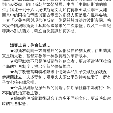
到伍麥亞朝、阿巴斯朝的繁榮發展。中卷「中期伊斯蘭的擴
張」講述十到十六世紀伊斯蘭文明如何傳播至歐亞非三大洲，
而其中的阿拉伯帝國與蒙古帝國的影響力更是遍布世界各地。
下卷「火藥帝國與現代伊斯蘭」則是關於薩法維波斯帝國、帖
木兒帝國與歐斯曼土耳其帝國帶來的二次繁盛，以及二十世紀
穆斯林對抗西方，獨立自決意識如何興起。
讀完上卷，你會知道…
★穆斯林朝同一方向禮拜的習俗源自於猶太教，伊斯蘭其
實是猶太教、基督宗教等一神教傳統的革新版本。
★穆罕默德不只是伊斯蘭教的創立者，更改革當時阿拉伯
半島的社會制度，提出全新的價值觀念。
★為了改善當時特權階級中情婦與私生子受歧視的狀況，
伊斯蘭建立一夫多妻制，規定丈夫須公平對待每位妻子，所有
子女都擁有繼承權。
★什葉派與順尼派分裂的開端，伊斯蘭社群中為何衍生出
不同的政治宗教主張。
★繽紛的伊斯蘭藝術融合了許多不同的文化，更反映出當
時的社會狀態。