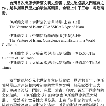
台灣首次出版伊斯蘭文明史套書，歷史迷必讀入門經典之
作，是掌握世界歷史的最佳案頭書。全套上中下三卷，每卷兩
冊。
伊斯蘭文明：伊斯蘭的古典時期(上卷)1.2冊
The Venture of Islam: CLASSICAL Age of Islam
伊斯蘭文明：中期伊斯蘭的擴張(中卷)3.4冊
The Venture of Islam: Conscience and History in a World
Civilizatio
伊斯蘭文明：火藥帝國與現代伊斯蘭(下卷)5.65.6The
Gunture of Isvilizatio
伊斯蘭文明：火藥帝國與現代伊斯蘭(下卷)5.600 The5.6
Times
穆罕默德於公元七世紀創立伊斯蘭教，歷經數百年，伊斯
蘭發展出遠遠超越宗教範疇的世界性文明，觸及歐亞非三大
洲，更融合波斯、閃族、突厥、蒙古、印度、甚至不同宗教的
文化傳統。 《伊斯蘭文明》縝密刻畫伊斯蘭歷史的重大發
展，一覽浩瀚的世界性文明發展。上卷「伊斯蘭的古典時期」
描述穆罕默德建立伊斯蘭的過程，以及穆斯林政治體制從初期