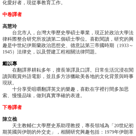
化愛好者，現從事教育工作。
中卷譯者
高慧玲
台北市人，台灣大學歷史學碩士畢業，現正於政治大學法
律科際整合研究所攻讀第二個碩士學位。喜歡閱讀，研究的興
趣是中世紀伊斯蘭政治思想史、德意誌第三帝國時期（1933～
1945）法律史，以及營建工程相關法律問題。
戴以專
在翻譯界耕耘多年，擅長筆譯及口譯。日常生活沉浸在閱
讀與觀賞外語電影，並且多方涉獵歐美各地的文化背景與時事
現狀。
十分享受咀嚼翻譯英文的樂趣，喜歡在字裡行間多加思
索、慢慢品味，做到真實準確的表達。
下卷譯者
陳立樵
天主教輔仁大學歷史系助理教授，專長領域為「20世紀初
期英國與伊朗的外交史」，相關研究興趣包括：1979年伊朗革