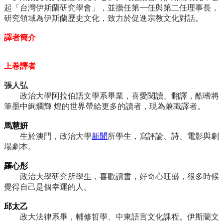
起「台灣伊斯蘭研究學會」，並擔任第一任與第二任理事長，
研究領域為伊斯蘭歷史文化，致力於促進宗教文化對話。
譯者簡介
上卷譯者
張人弘
政治大學阿拉伯語文學系畢業，喜愛閱讀、翻譯，酷嗜將
筆墨中絢爛輝 煌的世界帶給更多的讀者，現為兼職譯者。
馬慧妍
生於澳門，政治大學
新聞
所學生，寫評論、詩、電影與劇
場劇本。
羅心彤
政治大學研究所學生，喜歡讀書，好奇心旺盛，很多時候
覺得自己是個幸運的人。
邱太乙
政大法律系畢，輔修哲學、中東語言文化課程。伊斯蘭文