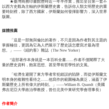
★臺灣商務印書館歷時近一年半作業，推出全台第一套不
以西方史觀為主軸的伊斯蘭歷史書，告訴你人類文明歷史的重
要時刻裡，除了西方國家，伊斯蘭如何發揮影響力，深入世界
版圖。
媒體推薦
「這是一部無與倫比的著作，不只是因為作者對其主題的
掌握極佳，更因為它為人們展示了歷史該怎麼寫才最為理
想。」——《紐約客》雜誌（The New Yorker）
“這部著作本身就是一本百科全書……作者不僅闡釋了大
量的歷史資料，飽富思想、甚至帶有哲學性的文風。
「哈濟生避開了東方學者常犯錯誤的陷阱，而從伊斯蘭文
明本身的複雜性看待之……他寫作的範圍極為廣泛，涵蓋了伊
斯蘭歷史上所有偉大的時刻。」——William B. Quandt（美國
弗吉尼亞大學政治學教授，曾任北美中東研究學會理事長）
作者簡介