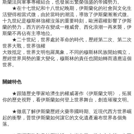
斯蘭法與軍事專權結合，也發展出繁榮強盛的帝國勢力。
★在十七世紀和十八世紀晚期，伊斯蘭化的社會與文化生
活變得相當式微，由於當時的潮流，導致了伊斯蘭漸漸式微。
十九世紀是穆斯林強權沒落的重要時刻，歐洲霸權影響了伊斯
蘭的勢力，西方的存在變成一種威脅、西化浪潮一再來襲，伊
斯蘭不再佔有主導地位。
★二十世紀，世界處於革命的時代，歷經第二次、第二次
世界大戰，世界強權
大致抵定，世界文明包羅萬象，不同的穆斯林民族開始獨立，
歷經世界局勢的重大變化，穆斯林的責任也開始轉而適應這個
世界。
關鍵特色
★跟隨歷史學家哈濟生的權威著作《伊斯蘭文明》，拓展
你的歷史視野，看伊斯蘭如何登上世界舞台，創造璀璨文明。
★徹底了解伊斯蘭歷經火藥帝國時期、近現代西方世界崛
起的衝擊，普世伊斯蘭如何讓它的文化遺產遍布世界各個角
落。