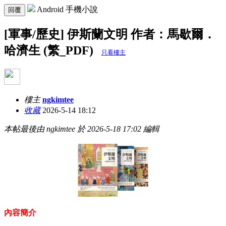
Android 手機小說
回覆
[軍事/歷史] 伊斯蘭文明 作者：馬歇爾．
哈濟生 (繁_PDF)
只看樓主
樓主
ngkimtee
收藏
2026-5-14 18:12
本帖最後由 ngkimtee 於 2026-5-18 17:02 編輯
內容簡介