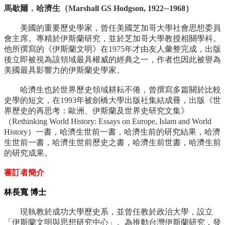
馬歇爾．哈濟生（Marshall GS Hodgson, 1922─1968）
美國的重要歷史學家，曾任美國芝加哥大學社會思想委員
會主席。專精於伊斯蘭研究，並於芝加哥大學教授相關學科。
他所撰寫的《伊斯蘭文明》在1975年才由友人彙整完成，出版
後立即被視為該領域最具權威的經典之一，作者也因此被譽為
美國最具影響力的伊斯蘭史學家。
哈濟生也於世界歷史領域耕耘不倦，曾撰寫多篇關於比較
史學的短文，在1993年被劍橋大學出版社集結成冊，出版《世
界歷史的再思考：歐洲、伊斯蘭及世界史研究文集》
（Rethinking World History: Essays on Europe, Islam and World
History）一書，哈濟生世前一書，哈濟生前的研究結果，哈濟
生世前一書，哈濟生世前歷史之書，哈濟生前世書，哈濟生前
的研究成果。
審訂者簡介
林長寬 博士
現執教於成功大學歷史系，並曾任教於政治大學，設立
「伊斯蘭文明與思想研究中心」。為推動台灣伊斯蘭研究，發