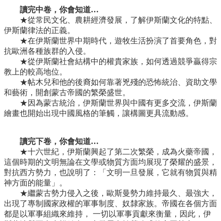
讀完中卷，你會知道…
★從常民文化、農耕經濟發展，了解伊斯蘭文化的特點、
伊斯蘭律法的正義。
★在伊斯蘭世界中期時代，遊牧生活扮演了首要角色，對
抗歐洲各種族群的入侵。
★從伊斯蘭社會結構中的權貴家族，如何透過競爭贏得宗
教上的較高地位。
★帖木兒和他的後裔如何靠著兇殘的恐怖統治、資助文學
和藝術，開創蒙古帝國的繁榮盛世。
★因為蒙古統治，伊斯蘭世界與中國有更多交流，伊斯蘭
繪畫也開始出現中國風格的筆觸，讓構圖更具流動感。
讀完下卷，你會知道…
★十六世紀，伊斯蘭興起了第二次繁榮，成為火藥帝國，
這個時期的文明無論在文學或物質方面均展現了榮耀的盛景，
對抗西方勢力，也說明了：「文明一旦發展，它就有物質與精
神方面的能量」。
★繼蒙古勢力侵入之後，歐斯曼勢力維持最久、最強大，
出現了專制國家政權的軍事制度、奴隸家族。帝國在各個方面
都是以軍事組織來維持， 一切以軍事貢獻來衡量，因此，伊