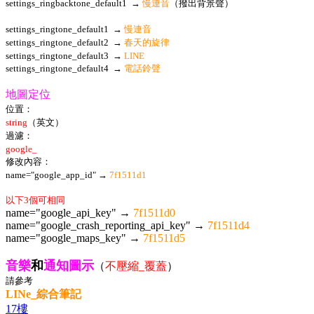
settings_ringbacktone_default1 →
慢連音
（撥出背景聲）
settings_ringtone_default1 →
慢連音
settings_ringtone_default2 →
春天的旋律
settings_ringtone_default3 →
LINE
settings_ringtone_default4 →
電話鈴聲
地圖定位
位置：
string
（英文）
過濾：
google_
修改內容：
name="google_app_id" →
7f1511d1
以下3個可相同
name="google_api_key" →
7f1511d0
name="google_crash_reporting_api_key" →
7f1511d4
name="google_maps_key" →
7f1511d5
音樂
和
通知圖示
（
不壓縮_覆蓋
）
請參考
LINe_綜合筆記
17樓