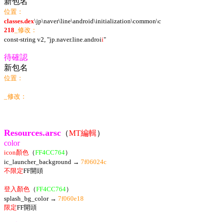
新包名
位置：
classes.dex
\jp\naver\line\android\initialization\common\c
218
_修改：
const-string v2, "jp.naver.line.androi
i
"
待確認
新包名
位置：
_修改：
Resources.arsc
（
MT編輯
）
color
icon顏色
（
FF4CC764
）
ic_launcher_background →
7f06024c
不限定
FF開頭
登入顏色
（
FF4CC764
）
splash_bg_color →
7f060e18
限定
FF開頭