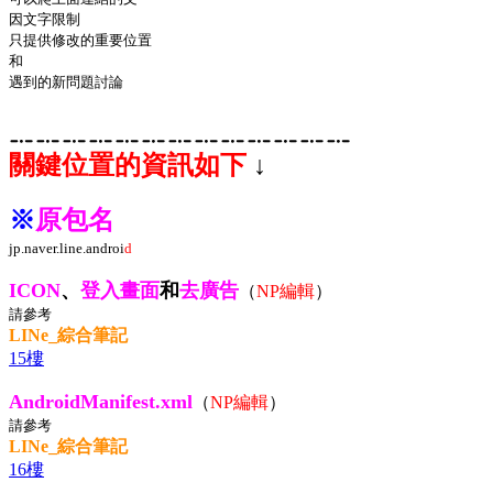
因文字限制
只提供修改的重要位置
和
遇到的新問題討論
﹎﹎﹎﹎﹎﹎﹎﹎﹎﹎﹎﹎﹎
關鍵位置的資訊如下
↓
※
原包名
jp.naver.line.androi
d
ICON
、
登入畫面
和
去廣告
（
NP編輯
）
請參考
LINe_綜合筆記
15樓
AndroidManifest.xml
（
NP編輯
）
請參考
LINe_綜合筆記
16樓