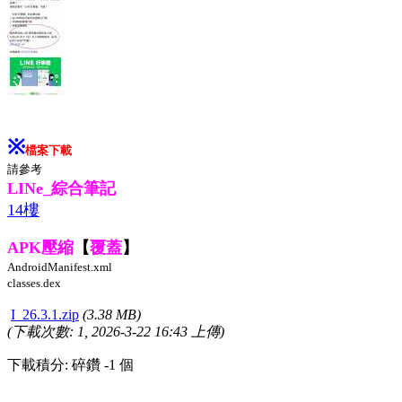
※
檔案下載
請參考
LINe_綜合筆記
14樓
APK壓縮
【
覆蓋
】
AndroidManifest.xml
classes.dex
I_26.3.1.zip
(3.38 MB)
(下載次數: 1, 2026-3-22 16:43 上傳)
下載積分: 碎鑽 -1 個