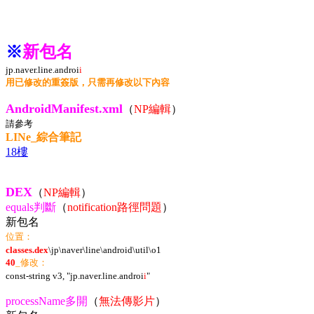
※
新包名
jp.naver.line.androi
i
用已修改的重簽版，只需再修改以下內容
AndroidManifest.xml
（
NP編輯
）
請參考
LINe_綜合筆記
18樓
DEX
（
NP編輯
）
equals判斷
（
notification路徑問題
）
新包名
位置：
classes.dex
\jp\naver\line\android\util\o1
40
_修改：
const-string v3, "jp.naver.line.androi
i
"
processName多開
（
無法傳影片
）