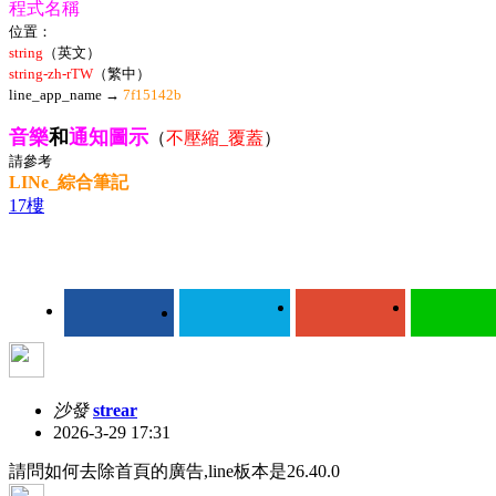
程式名稱
位置：
string
（英文）
string-zh-rTW
（繁中）
line_app_name →
7f15142b
音樂
和
通知圖示
（
不壓縮_覆蓋
）
請參考
LINe_綜合筆記
17樓
沙發
strear
2026-3-29 17:31
請問如何去除首頁的廣告,line板本是26.40.0