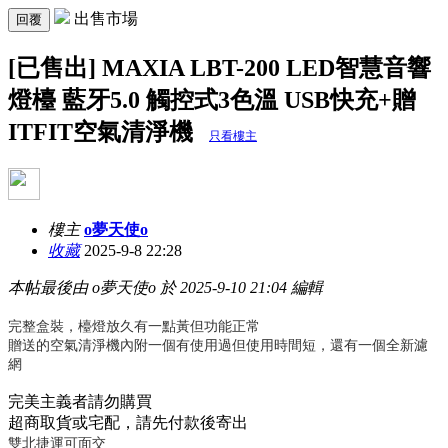
出售市場
回覆
[已售出] MAXIA LBT-200 LED智慧音響
燈檯 藍牙5.0 觸控式3色溫 USB快充+贈
ITFIT空氣清淨機
只看樓主
樓主
o夢天使o
收藏
2025-9-8 22:28
本帖最後由 o夢天使o 於 2025-9-10 21:04 編輯
完整盒裝，檯燈放久有一點黃但功能正常
贈送的空氣清淨機內附一個有使用過但使用時間短，還有一個全新濾
網
完美主義者請勿購買
超商取貨或宅配，請先付款後寄出
雙北捷運可面交