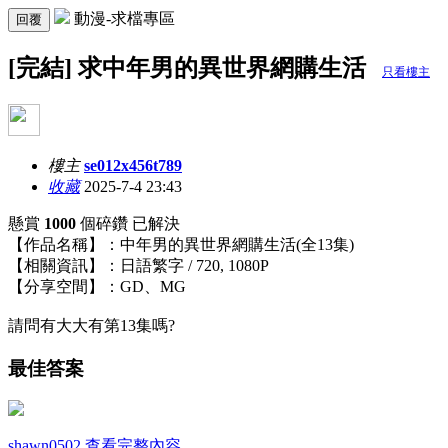
動漫-求檔專區
回覆
[完結] 求中年男的異世界網購生活
只看樓主
樓主
se012x456t789
收藏
2025-7-4 23:43
懸賞
1000
個碎鑽
已解決
【作品名稱】：中年男的異世界網購生活(全13集)
【相關資訊】：日語繁字 / 720, 1080P
【分享空間】：GD、MG
請問有大大有第13集嗎?
最佳答案
shawn0502
查看完整內容