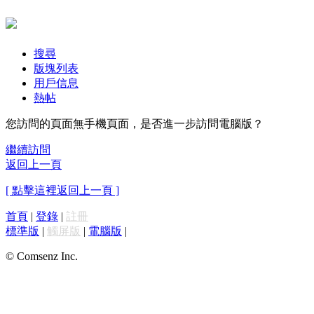
搜尋
版塊列表
用戶信息
熱帖
您訪問的頁面無手機頁面，是否進一步訪問電腦版？
繼續訪問
返回上一頁
[ 點擊這裡返回上一頁 ]
首頁
|
登錄
|
註冊
標準版
|
觸屏版
|
電腦版
|
© Comsenz Inc.