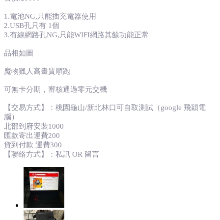
1.電池NG,只能插充電器使用
2.USB孔只有 1個
3.有線網路孔NG,只能WIFI網路其餘功能正常
品相如圖
魔物獵人高畫質順跑
可無卡分期，審核通過零元交機
【交易方式】：桃園龜山/新北林口可自取測試（google 飛穎電
腦）
北部到府安裝1000
匯款寄出運費200
貨到付款 運費300
【聯絡方式】：私訊 OR 留言