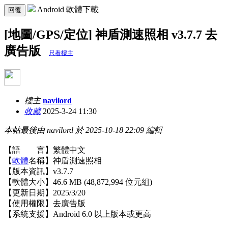
Android 軟體下載
回覆
[地圖/GPS/定位] 神盾測速照相 v3.7.7 去
廣告版
只看樓主
樓主
navilord
收藏
2025-3-24 11:30
本帖最後由 navilord 於 2025-10-18 22:09 編輯
【語 言】繁體中文
【
軟體
名稱】神盾測速照相
【版本資訊】v3.7.7
【軟體大小】46.6 MB (48,872,994 位元組)
【更新日期】2025/3/20
【使用權限】去廣告版
【系統支援】Android 6.0 以上版本或更高