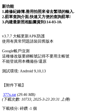
新功能
1.維修紀錄簿,善用拍照來省去繁瑣的輸入.
2.罰單查詢介面,快速又方便的查詢罰單!
3.內建最新照相點圖資到114-03-10.
v3.7.7 大幅更新APK防護
使用有異常問題請裝回舊版本
Google帳戶沒測
這種修改版要綁帳號記得不要用主帳號
不能登就用本機備份/還原
測試環境: Android 9,10,13
【附件下載】
377x.rar
(29.46 MB)
(下載次數: 10733, 2025-3-23 20:31 上傳)
下載積分: 碎鑽 -1 個