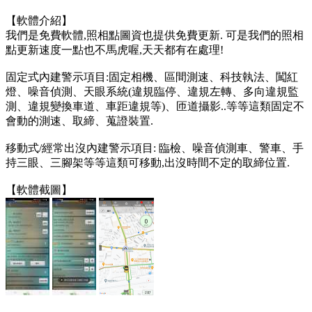
【軟體介紹】
我們是免費軟體,照相點圖資也提供免費更新. 可是我們的照相
點更新速度一點也不馬虎喔,天天都有在處理!
固定式內建警示項目:固定相機、區間測速、科技執法、闖紅
燈、噪音偵測、天眼系統(違規臨停、違規左轉、多向違規監
測、違規變換車道、車距違規等)、匝道攝影..等等這類固定不
會動的測速、取締、蒐證裝置.
移動式/經常出沒內建警示項目: 臨檢、噪音偵測車、警車、手
持三眼、三腳架等等這類可移動,出沒時間不定的取締位置.
【軟體截圖】