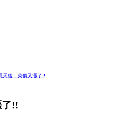
風天後，菜價又漲了!!
了!!