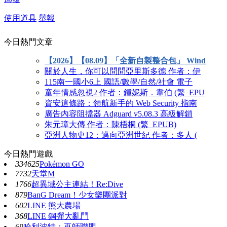
使用道具
舉報
今日熱門文章
【2026】【08.09】「全新自製整合包」 Wind
關於人生，你可以問問亞里斯多德 作者：伊
115南一國小6上 國語/數學/自然/社會 電子
童年情感忽視2 作者：鍾妮斯．韋伯 (繁_EPU
資安這條路：領航新手的 Web Security 指南
廣告內容阻擋器 Adguard v5.08.3 高級解鎖
朱元璋大傳 作者：陳梧桐 (繁_EPUB)
亞洲人物史12：邁向亞洲世紀 作者：多人 (
今日熱門遊戲
334625
Pokémon GO
7732
天堂M
1766
超異域公主連結！Re:Dive
879
BanG Dream！少女樂團派對
602
LINE 熊大農場
368
LINE 鋼彈大亂鬥
69
哈利波特：巫師聯盟