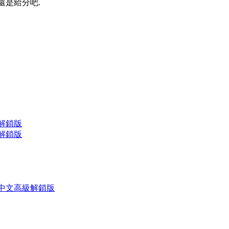
還是給分吧.
級解鎖版
級解鎖版
2 繁體中文高級解鎖版