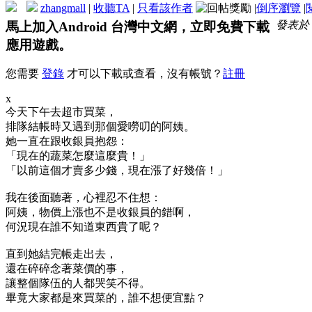
zhangmall
|
收聽TA
|
只看該作者
|
倒序瀏覽
|
發表於 20
馬上加入Android 台灣中文網，立即免費下載
應用遊戲。
您需要
登錄
才可以下載或查看，沒有帳號？
註冊
x
今天下午去超市買菜，
排隊結帳時又遇到那個愛嘮叨的阿姨。
她一直在跟收銀員抱怨：
「現在的蔬菜怎麼這麼貴！」
「以前這個才賣多少錢，現在漲了好幾倍！」
我在後面聽著，心裡忍不住想：
阿姨，物價上漲也不是收銀員的錯啊，
何況現在誰不知道東西貴了呢？
直到她結完帳走出去，
還在碎碎念著菜價的事，
讓整個隊伍的人都哭笑不得。
畢竟大家都是來買菜的，誰不想便宜點？