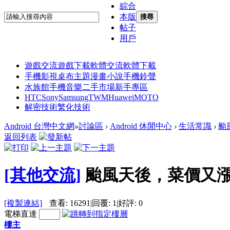
綜合
本版
搜尋
帖子
用戶
遊戲交流
遊戲下載
軟體交流
軟體下載
手機影視
桌布主題
漫畫小說
手機鈴聲
水族館
手機音樂
二手市場
新手專區
HTC
Sony
Samsung
TWM
Huawei
MOTO
解密技術
繁化技術
Android 台灣中文網
»
討論區
›
Android 休閒中心
›
生活常識
›
颱
返回列表
[其他交流]
颱風天後，菜價又漲
[複製連結]
查看:
16291
|
回覆:
1
|
好評:
0
電梯直達
樓主