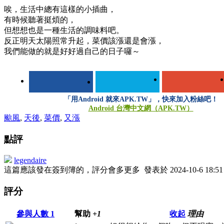
唉，生活中總有這樣的小插曲，
有時候聽著挺煩的，
但想想也是一種生活的調味料吧。
反正明天太陽照常升起，菜價該漲還是會漲，
我們能做的就是好好過自己的日子囉～
「用Android 就來APK.TW」，快來加入粉絲吧！
Android 台灣中文網（APK.TW）
颱風
,
天後
,
菜價
,
又漲
點評
legendaire
這篇應該發在簽到簿的，評分會多更多
發表於 2024-10-6 18:51
評分
參與人數
1
幫助
+1
收起
理由