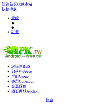
設為首頁
收藏本站
快捷導航
登錄
◆
◆
註冊
討論區
BBS
部落格
Space
群組
Group
專題
Collection
金豆儲值
鑽石商城
Auction
綜合