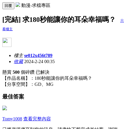
動漫-求檔專區
回覆
[完結] 求180秒能讓你的耳朵幸福嗎？
只
看樓主
樓主
se012x456t789
收藏
2024-2-24 00:35
懸賞
500
個碎鑽
已解決
【作品名稱】：180秒能讓你的耳朵幸福嗎？
【分享空間】：GD、MG
最佳答案
Tomy1008
查看完整內容