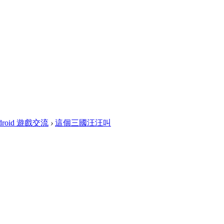
droid 遊戲交流
›
這個三國汪汪叫