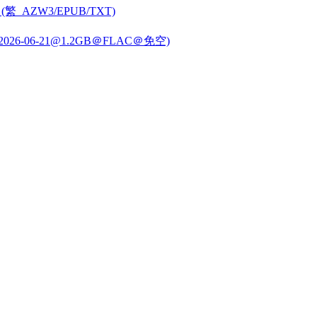
ZW3/EPUB/TXT)
2026-06-21@1.2GB
＠FLAC＠免空)