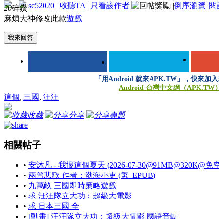
sc52020
|
收聽TA
|
只看該作者
|
倒序瀏覽
|
閱
20
碎鑽
麻煩大神修改此款
遊戲
我來回答
「用Android 就來APK.TW」，快來加
Android 台灣中文網（APK.TW
這個
,
三國
,
汪汪
收藏
分享
專題
相關帖子
•
安沐凡 - 我恨這個夏天 (2026-07-30@91MB@320K@免空
•
兩晉悲歌 作者：渤海小吏 (繁_EPUB)
•
九萬畝 三國即時策略遊戲
•
求 汪汪隊立大功：超級大電影
•
求 日本三國 全
•
[動畫] 汪汪隊立大功：超級大電影 國語音軌