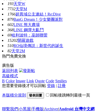
193
天堂W
7732
天堂M
1766
超異域公主連結！Re:Dive
879
BanG Dream！少女樂團派對
602
LINE 熊大農場
368
LINE 鋼彈大亂鬥
69
哈利波特：巫師聯盟
15202
開羅遊戲
510
RO仙境傳説：新世代的誕生
82
天堂2M
熱門免費兌換
廣告版
返回列表
高級模式
B
Color
Image
Link
Quote
Code
Smilies
您需要登錄後才可以回帖
登錄
|
註冊
本版積分規則
回帖後跳轉到最後一頁
發表回覆
聯繫我們
|
小黑屋
|
手機版
|
Archiver
|
Android 台灣中文網