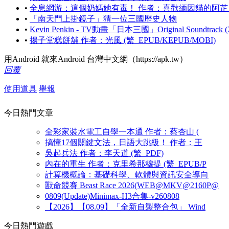
•
全息網游：這個奶媽她有毒！ 作者：喜歡緬因貓的阿芷 (繁_A
•
「南天門上掛鏡子」猜一位三國歷史人物
•
Kevin Penkin - TV動畫「日本三國」Original Soundtrack (
•
揚子堂糕餅舖 作者：光風 (繁_EPUB/KEPUB/MOBI)
用Android 就來Android 台灣中文網（https://apk.tw）
回覆
使用道具
舉報
今日熱門文章
全彩家裝水電工自學一本通 作者：蔡杏山 (
搞懂17個關鍵文法，日語大跳級！ 作者：王
吳起兵法 作者：李天道 (繁_PDF)
內在的重生 作者：克里希那穆提 (繁_EPUB/P
計算機概論：基礎科學、軟體與資訊安全導向
獸命競賽 Beast Race 2026(WEB@MKV@2160P@
0809(Update)Minimax-H3合集-v260808
【2026】【08.09】「全新自製整合包」 Wind
今日熱門遊戲