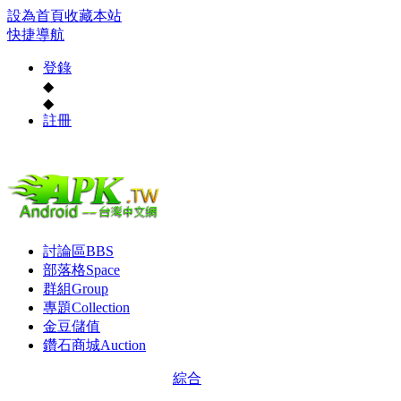
設為首頁
收藏本站
快捷導航
登錄
◆
◆
註冊
討論區
BBS
部落格
Space
群組
Group
專題
Collection
金豆儲值
鑽石商城
Auction
綜合