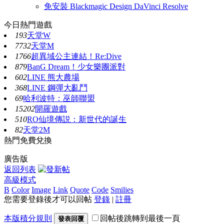
免安裝 Blackmagic Design DaVinci Resolve
今日熱門遊戲
193
天堂W
7732
天堂M
1766
超異域公主連結！Re:Dive
879
BanG Dream！少女樂團派對
602
LINE 熊大農場
368
LINE 鋼彈大亂鬥
69
哈利波特：巫師聯盟
15202
開羅遊戲
510
RO仙境傳説：新世代的誕生
82
天堂2M
熱門免費兌換
廣告版
返回列表
高級模式
B
Color
Image
Link
Quote
Code
Smilies
您需要登錄後才可以回帖
登錄
|
註冊
本版積分規則
回帖後跳轉到最後一頁
發表回覆