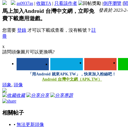
as0937as
|
收聽TA
|
只看該作者
|
倒序瀏覽
|
閱
發表於 2023-2-1
馬上加入Android 台灣中文網，立即免
費下載應用遊戲。
您需要
登錄
才可以下載或查看，沒有帳號？
註
冊
x
請問頭像圖片可以更換嗎?
「用Android 就來APK.TW」，快來加入粉絲吧！
Android 台灣中文網（APK.TW）
頭象
,
頭像
收藏
分享
專題
相關帖子
•
無法更新頭像