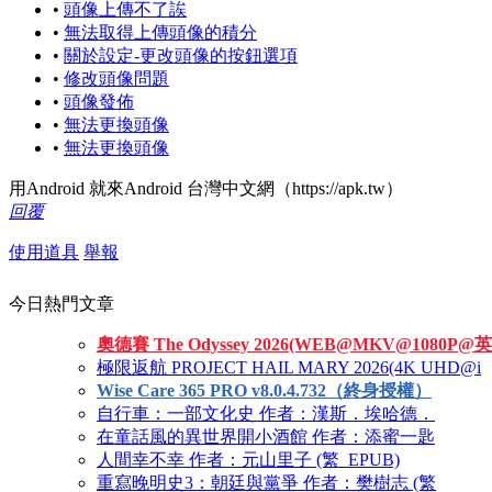
•
頭像上傳不了誒
•
無法取得上傳頭像的積分
•
關於設定-更改頭像的按鈕選項
•
修改頭像問題
•
頭像發佈
•
無法更換頭像
•
無法更換頭像
用Android 就來Android 台灣中文網（https://apk.tw）
回覆
使用道具
舉報
今日熱門文章
奧德賽 The Odyssey 2026(WEB@MKV@1080P@英
極限返航 PROJECT HAIL MARY 2026(4K UHD@i
Wise Care 365 PRO v8.0.4.732（終身授權）
自行車：一部文化史 作者：漢斯．埃哈德．
在童話風的異世界開小酒館 作者：添蜜一匙
人間幸不幸 作者：元山里子 (繁_EPUB)
重寫晚明史3：朝廷與黨爭 作者：樊樹志 (繁