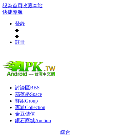
設為首頁
收藏本站
快捷導航
登錄
◆
◆
註冊
討論區
BBS
部落格
Space
群組
Group
專題
Collection
金豆儲值
鑽石商城
Auction
綜合