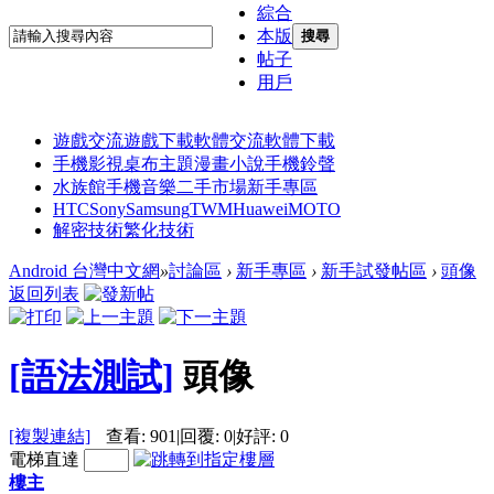
綜合
本版
搜尋
帖子
用戶
遊戲交流
遊戲下載
軟體交流
軟體下載
手機影視
桌布主題
漫畫小說
手機鈴聲
水族館
手機音樂
二手市場
新手專區
HTC
Sony
Samsung
TWM
Huawei
MOTO
解密技術
繁化技術
Android 台灣中文網
»
討論區
›
新手專區
›
新手試發帖區
›
頭像
返回列表
[語法測試]
頭像
[複製連結]
查看:
901
|
回覆:
0
|
好評:
0
電梯直達
樓主