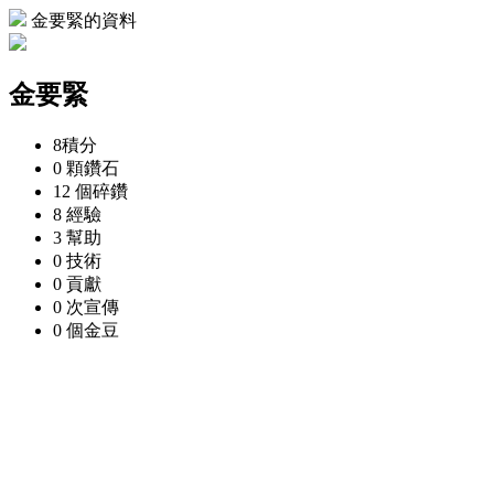
金要緊的資料
金要緊
8
積分
0 顆
鑽石
12 個
碎鑽
8
經驗
3
幫助
0
技術
0
貢獻
0 次
宣傳
0 個
金豆