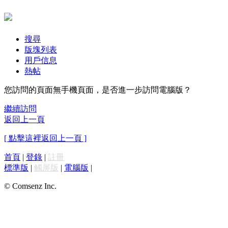
搜尋
版塊列表
用戶信息
熱帖
您訪問的頁面無手機頁面，是否進一步訪問電腦版？
繼續訪問
返回上一頁
[ 點擊這裡返回上一頁 ]
首頁
|
登錄
|
註冊
標準版
|
觸屏版
|
電腦版
|
© Comsenz Inc.