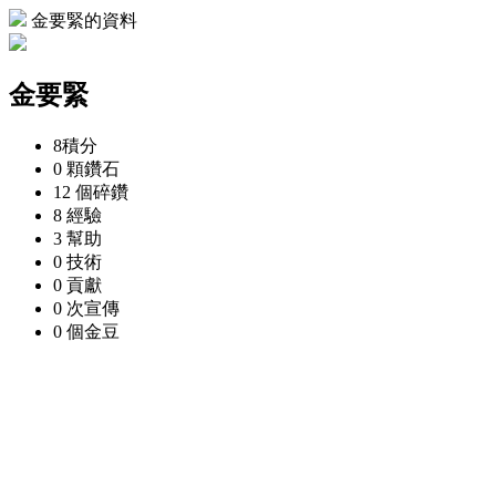
金要緊的資料
金要緊
8
積分
0 顆
鑽石
12 個
碎鑽
8
經驗
3
幫助
0
技術
0
貢獻
0 次
宣傳
0 個
金豆