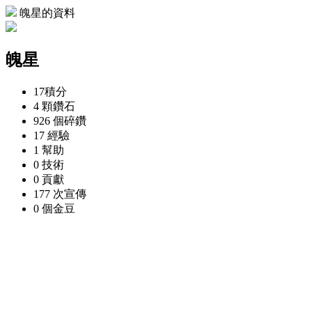
魄星的資料
魄星
17
積分
4 顆
鑽石
926 個
碎鑽
17
經驗
1
幫助
0
技術
0
貢獻
177 次
宣傳
0 個
金豆