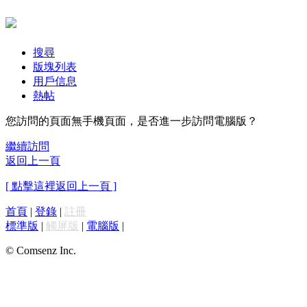
搜尋
版塊列表
用戶信息
熱帖
您訪問的頁面無手機頁面，是否進一步訪問電腦版？
繼續訪問
返回上一頁
[ 點擊這裡返回上一頁 ]
首頁
|
登錄
|
註冊
標準版
|
觸屏版
|
電腦版
|
© Comsenz Inc.