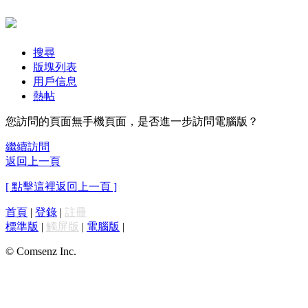
搜尋
版塊列表
用戶信息
熱帖
您訪問的頁面無手機頁面，是否進一步訪問電腦版？
繼續訪問
返回上一頁
[ 點擊這裡返回上一頁 ]
首頁
|
登錄
|
註冊
標準版
|
觸屏版
|
電腦版
|
© Comsenz Inc.