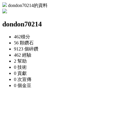
dondon70214的資料
dondon70214
462
積分
56 顆
鑽石
9123 個
碎鑽
462
經驗
2
幫助
0
技術
0
貢獻
0 次
宣傳
0 個
金豆