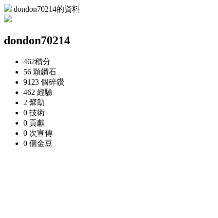
dondon70214的資料
dondon70214
462
積分
56 顆
鑽石
9123 個
碎鑽
462
經驗
2
幫助
0
技術
0
貢獻
0 次
宣傳
0 個
金豆