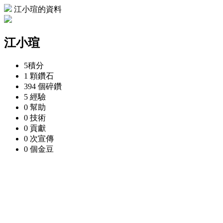
江小瑄的資料
江小瑄
5
積分
1 顆
鑽石
394 個
碎鑽
5
經驗
0
幫助
0
技術
0
貢獻
0 次
宣傳
0 個
金豆