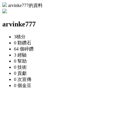
arvinke777的資料
arvinke777
3
積分
0 顆
鑽石
64 個
碎鑽
3
經驗
0
幫助
0
技術
0
貢獻
0 次
宣傳
0 個
金豆