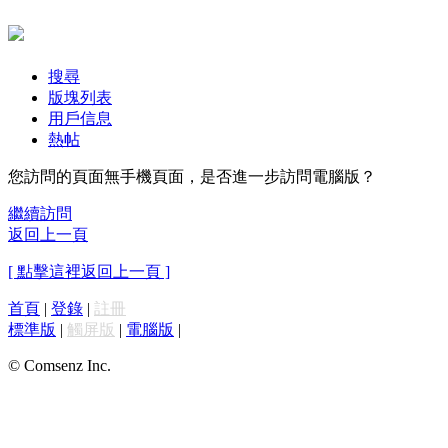
搜尋
版塊列表
用戶信息
熱帖
您訪問的頁面無手機頁面，是否進一步訪問電腦版？
繼續訪問
返回上一頁
[ 點擊這裡返回上一頁 ]
首頁
|
登錄
|
註冊
標準版
|
觸屏版
|
電腦版
|
© Comsenz Inc.