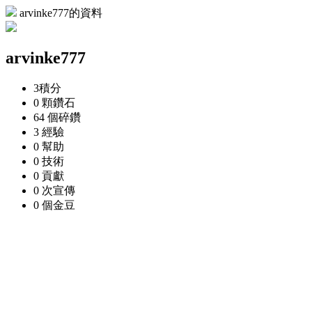
arvinke777的資料
arvinke777
3
積分
0 顆
鑽石
64 個
碎鑽
3
經驗
0
幫助
0
技術
0
貢獻
0 次
宣傳
0 個
金豆