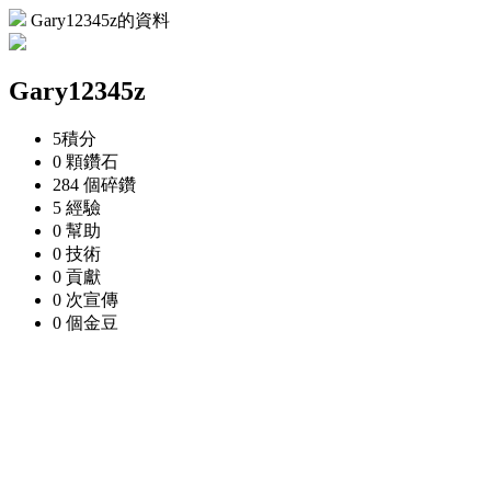
Gary12345z的資料
Gary12345z
5
積分
0 顆
鑽石
284 個
碎鑽
5
經驗
0
幫助
0
技術
0
貢獻
0 次
宣傳
0 個
金豆