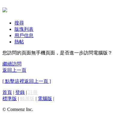
搜尋
版塊列表
用戶信息
熱帖
您訪問的頁面無手機頁面，是否進一步訪問電腦版？
繼續訪問
返回上一頁
[ 點擊這裡返回上一頁 ]
首頁
|
登錄
|
註冊
標準版
|
觸屏版
|
電腦版
|
© Comsenz Inc.