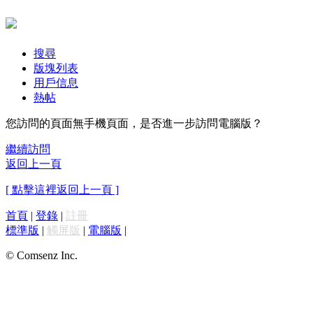
搜尋
版塊列表
用戶信息
熱帖
您訪問的頁面無手機頁面，是否進一步訪問電腦版？
繼續訪問
返回上一頁
[ 點擊這裡返回上一頁 ]
首頁
|
登錄
|
註冊
標準版
|
觸屏版
|
電腦版
|
© Comsenz Inc.