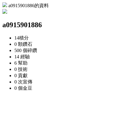
a0915901886的資料
a0915901886
14
積分
0 顆
鑽石
500 個
碎鑽
14
經驗
6
幫助
0
技術
0
貢獻
0 次
宣傳
0 個
金豆