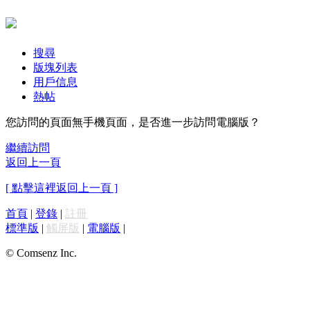
搜尋
版塊列表
用戶信息
熱帖
您訪問的頁面無手機頁面，是否進一步訪問電腦版？
繼續訪問
返回上一頁
[ 點擊這裡返回上一頁 ]
首頁
|
登錄
|
註冊
標準版
|
觸屏版
|
電腦版
|
© Comsenz Inc.