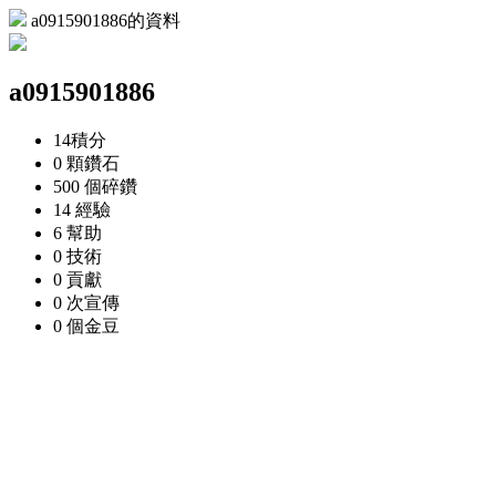
a0915901886的資料
a0915901886
14
積分
0 顆
鑽石
500 個
碎鑽
14
經驗
6
幫助
0
技術
0
貢獻
0 次
宣傳
0 個
金豆