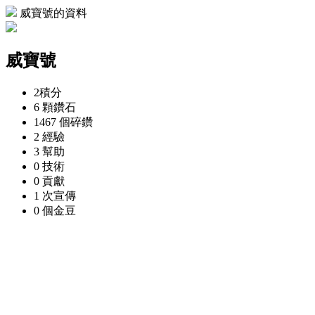
威寶號的資料
威寶號
2
積分
6 顆
鑽石
1467 個
碎鑽
2
經驗
3
幫助
0
技術
0
貢獻
1 次
宣傳
0 個
金豆