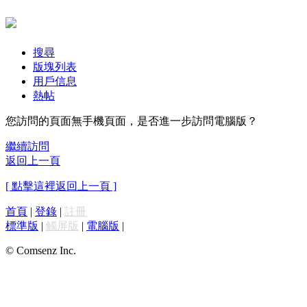
搜尋
版塊列表
用戶信息
熱帖
您訪問的頁面無手機頁面，是否進一步訪問電腦版？
繼續訪問
返回上一頁
[ 點擊這裡返回上一頁 ]
首頁
|
登錄
|
註冊
標準版
|
觸屏版
|
電腦版
|
© Comsenz Inc.