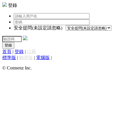
登錄
安全提問(未設定請忽略)
登錄
首頁
|
登錄
|
註冊
標準版
|
觸屏版
|
電腦版
|
© Comsenz Inc.