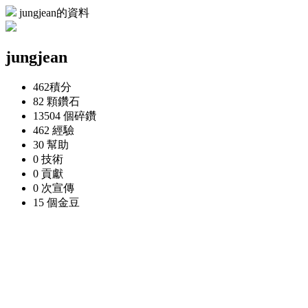
jungjean的資料
jungjean
462
積分
82 顆
鑽石
13504 個
碎鑽
462
經驗
30
幫助
0
技術
0
貢獻
0 次
宣傳
15 個
金豆