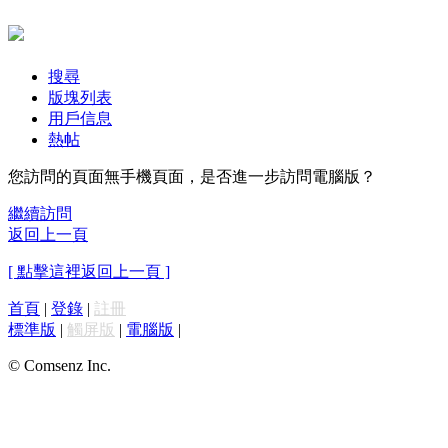
搜尋
版塊列表
用戶信息
熱帖
您訪問的頁面無手機頁面，是否進一步訪問電腦版？
繼續訪問
返回上一頁
[ 點擊這裡返回上一頁 ]
首頁
|
登錄
|
註冊
標準版
|
觸屏版
|
電腦版
|
© Comsenz Inc.