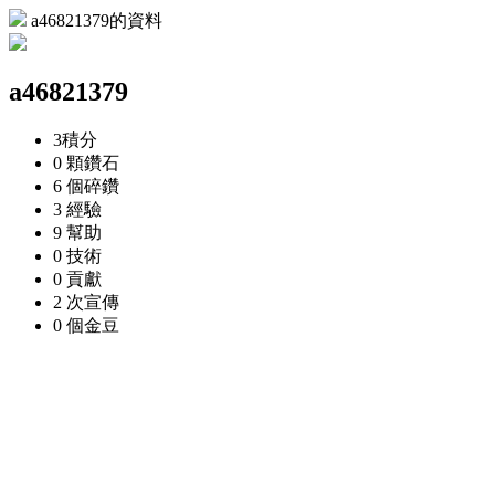
a46821379的資料
a46821379
3
積分
0 顆
鑽石
6 個
碎鑽
3
經驗
9
幫助
0
技術
0
貢獻
2 次
宣傳
0 個
金豆