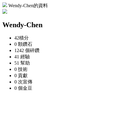
Wendy-Chen的資料
Wendy-Chen
42
積分
0 顆
鑽石
1242 個
碎鑽
41
經驗
51
幫助
0
技術
0
貢獻
0 次
宣傳
0 個
金豆