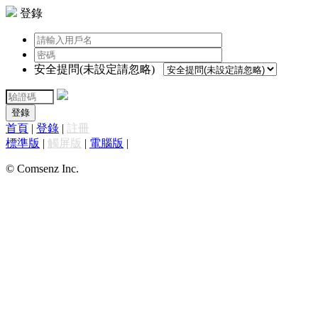
登錄
安全提問(未設定請忽略)
登錄
首頁
|
登錄
|
註冊
標準版
|
觸屏版
|
電腦版
|
© Comsenz Inc.