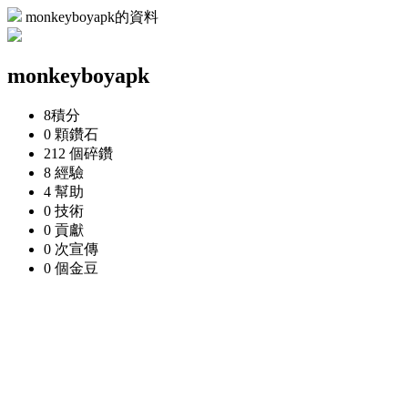
monkeyboyapk的資料
monkeyboyapk
8
積分
0 顆
鑽石
212 個
碎鑽
8
經驗
4
幫助
0
技術
0
貢獻
0 次
宣傳
0 個
金豆