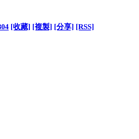
804
[收藏]
[複製]
[分享]
[RSS]