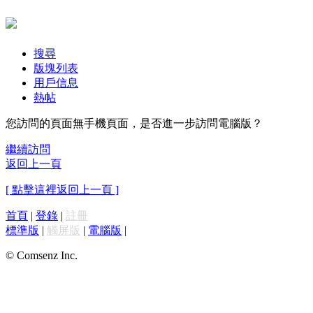
搜尋
版塊列表
用戶信息
熱帖
您訪問的頁面無手機頁面，是否進一步訪問電腦版？
繼續訪問
返回上一頁
[ 點擊這裡返回上一頁 ]
首頁
|
登錄
|
註冊
標準版
|
觸屏版
|
電腦版
|
© Comsenz Inc.