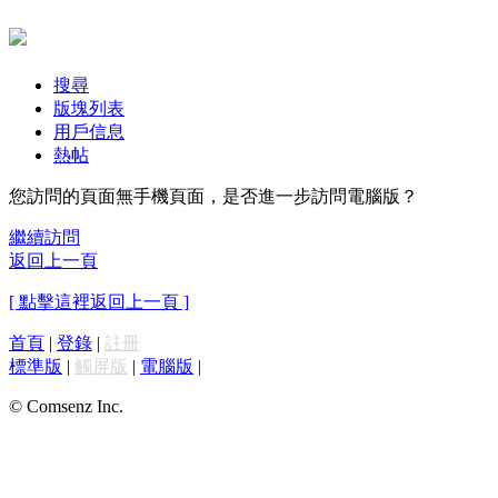
搜尋
版塊列表
用戶信息
熱帖
您訪問的頁面無手機頁面，是否進一步訪問電腦版？
繼續訪問
返回上一頁
[ 點擊這裡返回上一頁 ]
首頁
|
登錄
|
註冊
標準版
|
觸屏版
|
電腦版
|
© Comsenz Inc.