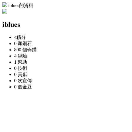
iblues的資料
iblues
4
積分
0 顆
鑽石
890 個
碎鑽
4
經驗
1
幫助
0
技術
0
貢獻
0 次
宣傳
0 個
金豆