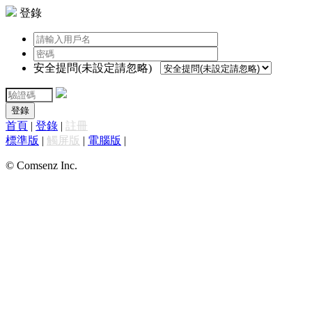
登錄
安全提問(未設定請忽略)
登錄
首頁
|
登錄
|
註冊
標準版
|
觸屏版
|
電腦版
|
© Comsenz Inc.