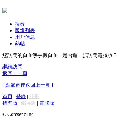
搜尋
版塊列表
用戶信息
熱帖
您訪問的頁面無手機頁面，是否進一步訪問電腦版？
繼續訪問
返回上一頁
[ 點擊這裡返回上一頁 ]
首頁
|
登錄
|
註冊
標準版
|
觸屏版
|
電腦版
|
© Comsenz Inc.