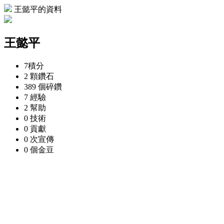
王懿平的資料
王懿平
7
積分
2 顆
鑽石
389 個
碎鑽
7
經驗
2
幫助
0
技術
0
貢獻
0 次
宣傳
0 個
金豆