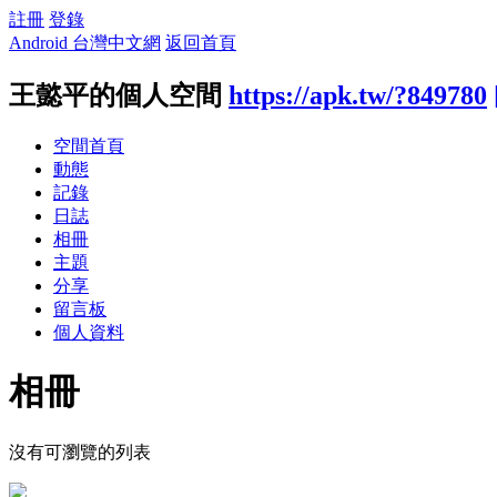
註冊
登錄
Android 台灣中文網
返回首頁
王懿平的個人空間
https://apk.tw/?849780
空間首頁
動態
記錄
日誌
相冊
主題
分享
留言板
個人資料
相冊
沒有可瀏覽的列表