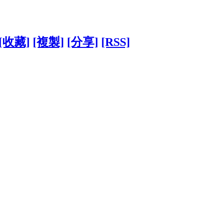
[收藏]
[複製]
[分享]
[RSS]