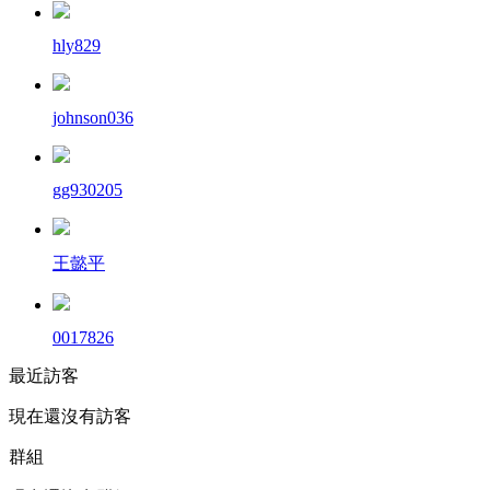
hly829
johnson036
gg930205
王懿平
0017826
最近訪客
現在還沒有訪客
群組