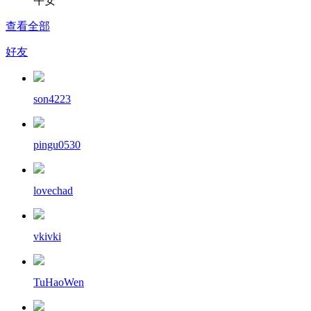
午安
查看全部
好友
son4223
pingu0530
lovechad
vkivki
TuHaoWen