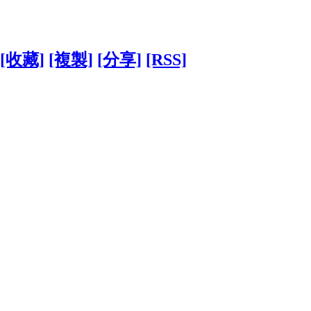
[收藏]
[複製]
[分享]
[RSS]