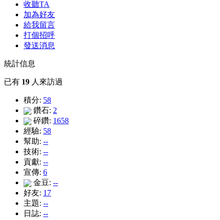
收聽TA
加為好友
給我留言
打個招呼
發送消息
統計信息
已有
19
人來訪過
積分:
58
鑽石:
2
碎鑽:
1658
經驗:
58
幫助:
--
技術:
--
貢獻:
--
宣傳:
6
金豆:
--
好友:
17
主題:
--
日誌:
--