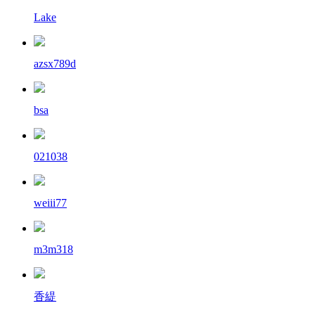
Lake
azsx789d
bsa
021038
weiii77
m3m318
香緹