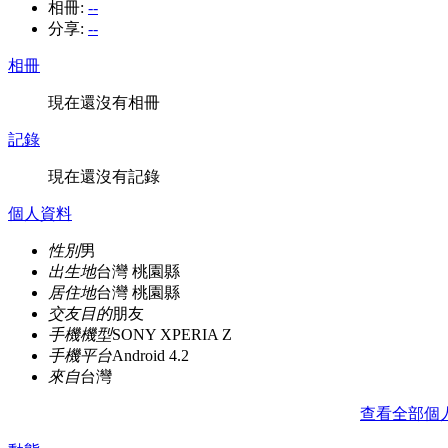
相冊:
--
分享:
--
相冊
現在還沒有相冊
記錄
現在還沒有記錄
個人資料
性別
男
出生地
台灣 桃園縣
居住地
台灣 桃園縣
交友目的
朋友
手機機型
SONY XPERIA Z
手機平台
Android 4.2
來自
台灣
查看全部個