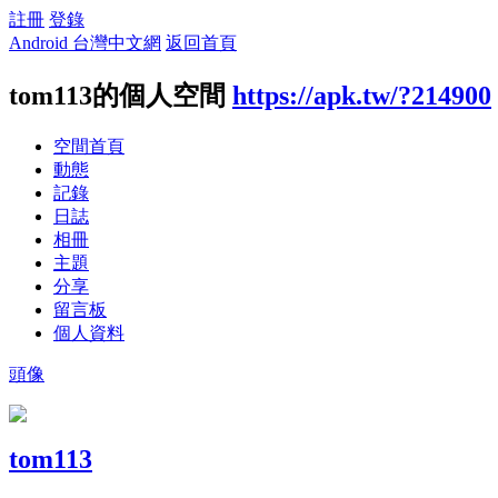
註冊
登錄
Android 台灣中文網
返回首頁
tom113的個人空間
https://apk.tw/?214900
空間首頁
動態
記錄
日誌
相冊
主題
分享
留言板
個人資料
頭像
tom113