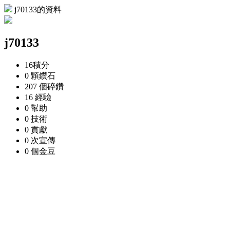
j70133的資料
j70133
16
積分
0 顆
鑽石
207 個
碎鑽
16
經驗
0
幫助
0
技術
0
貢獻
0 次
宣傳
0 個
金豆