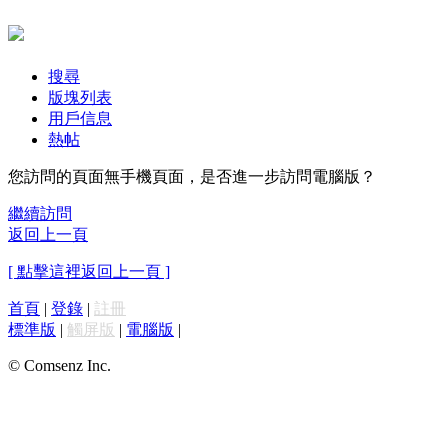
搜尋
版塊列表
用戶信息
熱帖
您訪問的頁面無手機頁面，是否進一步訪問電腦版？
繼續訪問
返回上一頁
[ 點擊這裡返回上一頁 ]
首頁
|
登錄
|
註冊
標準版
|
觸屏版
|
電腦版
|
© Comsenz Inc.